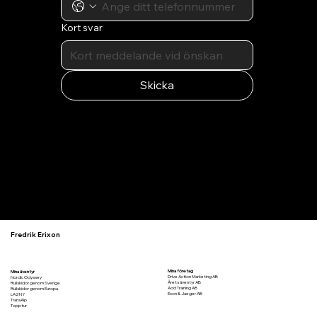
Kort svar
Skicka
Fredrik Erixon
Fredrik Erixon
Mina företag
Mina äventyr
Drive Action Marketing AB
Nordic Odyssey
Årets äventyr AB
Rullskidor genom Sverige
Acid Training AB
Rullskidor genom Europa
Exon & Jaeger AB
LA2NY
TransAlp
Topptur
ANSÖK HÄR - Tre30