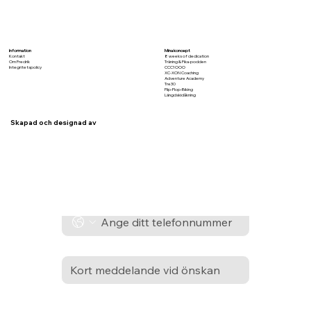
Information
Mina koncept
Kontakt
8 weeks of dedication
Om Fredrik
Träning & Fika-podden
Integritetspolicy
CCC1OOO
XC-XON Coaching
Adventure Academy
Tre30
Flip-Flop-Biking
Längdskidåkning
Namn
*
Skapad och designad av
E-post
*
Telefon
*
Kort svar
Skicka