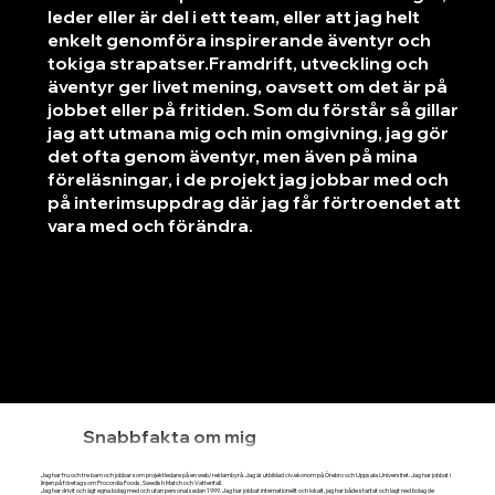
leder eller är del i ett team, eller att jag helt
enkelt genomföra inspirerande äventyr och
tokiga strapatser.Framdrift, utveckling och
äventyr ger livet mening, oavsett om det är på
jobbet eller på fritiden. Som du förstår så gillar
jag att utmana mig och min omgivning, jag gör
det ofta genom äventyr, men även på mina
föreläsningar, i de projekt jag jobbar med och
på interimsuppdrag där jag får förtroendet att
vara med och förändra.
Snabbfakta om mig
Jag har fru och tre barn och jobbar som projektledare på en web/reklambyrå. Jag är utbildad civ.ekonom på Örebro och Uppsala Universitet. Jag har jobbat i
linjen på företag som Procordia Foods, Swedish Match och Vattenfall.
Jag har drivit och ägt egna bolag med och utan personal sedan 1999. Jag har jobbat internationellt och lokalt, jag har både startat och lagt ned bolag de