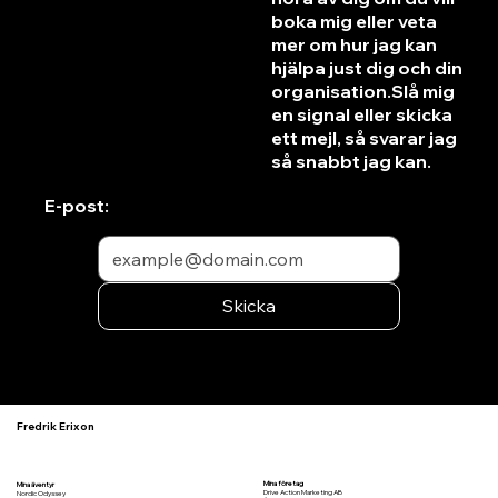
boka mig eller veta
mer om hur jag kan
hjälpa just dig och din
organisation.Slå mig
en signal eller skicka
ett mejl, så svarar jag
så snabbt jag kan.
E-post:
Skicka
Fredrik Erixon
Mina företag
Mina äventyr
Drive Action Marketing AB
Nordic Odyssey